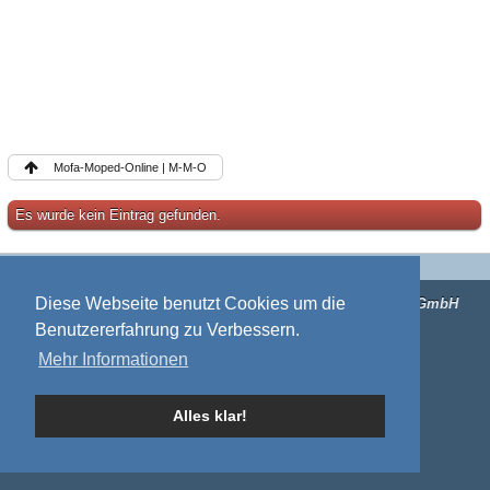
Mofa-Moped-Online | M-M-O
Es wurde kein Eintrag gefunden.
Impressum
Mitgliederkarte
Diese Webseite benutzt Cookies um die
Forensoftware:
Burning Board®
, entwickelt von
WoltLab® GmbH
Benutzererfahrung zu Verbessern.
Mehr Informationen
Alles klar!