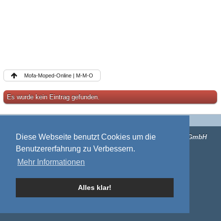
Mofa-Moped-Online | M-M-O
Es wurde kein Eintrag gefunden.
Impressum
Mitgliederkarte
Diese Webseite benutzt Cookies um die
Forensoftware:
Burning Board®
, entwickelt von
WoltLab® GmbH
Benutzererfahrung zu Verbessern.
Mehr Informationen
Alles klar!