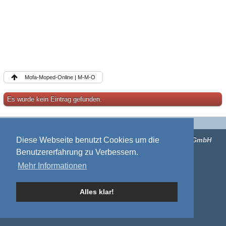
Mofa-Moped-Online | M-M-O
Es wurde kein Eintrag gefunden.
Impressum
Mitgliederkarte
Diese Webseite benutzt Cookies um die
Forensoftware:
Burning Board®
, entwickelt von
WoltLab® GmbH
Benutzererfahrung zu Verbessern.
Mehr Informationen
Alles klar!