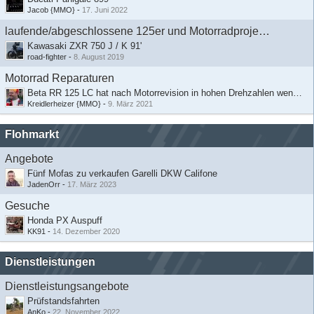
Jacob {MMO}
-
17. Juni 2022
laufende/abgeschlossene 125er und Motorradprojekte
Kawasaki ZXR 750 J / K 91'
road-fighter
-
8. August 2019
Motorrad Reparaturen
Beta RR 125 LC hat nach Motorrevision in hohen Drehzahlen wenig Leistung
Kreidlerheizer {MMO}
-
9. März 2021
Flohmarkt
Angebote
Fünf Mofas zu verkaufen Garelli DKW Califone
JadenOrr
-
17. März 2023
Gesuche
Honda PX Auspuff
KK91
-
14. Dezember 2020
Dienstleistungen
Dienstleistungsangebote
Prüfstandsfahrten
AnKo
-
22. November 2022