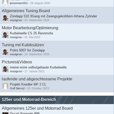
jensemann911
-
28. August 2020
Allgemeines Tuning Board
Zündapp 510 3Gang mit Zwangsgekühltem Athena Zylinder
mosigrosi
-
24. September 2025
Motor Bearbeitung/Optimierung
Kurbelwelle CS 25 Rennmofa
mosigrosi
-
31. Mai 2023
Tuning mit Kubiksätzen
Polini 5007 für Zündapp
mosigrosi
-
24. September 2025
Pictures&Videos
meine erste selbstgebaute Kurbelwelle
mosigrosi
-
17. Januar 2021
laufende und abgeschlossene Projekte
Projekt Kreidler MF 2 CL
Golf Sierra2
-
15. Oktober 2023
125er und Motorrad-Bereich
Allgemeines 125er und Motorrad Board
Ducati Panigale 899