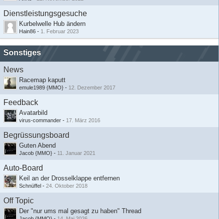
Dienstleistungsgesuche
Kurbelwelle Hub ändern
Hain86
-
1. Februar 2023
Sonstiges
News
Racemap kaputt
emule1989 {MMO}
-
12. Dezember 2017
Feedback
Avatarbild
virus-commander
-
17. März 2016
Begrüssungsboard
Guten Abend
Jacob {MMO}
-
11. Januar 2021
Auto-Board
Keil an der Drosselklappe entfernen
Schnüffel
-
24. Oktober 2018
Off Topic
Der "nur ums mal gesagt zu haben" Thread
Jacob {MMO}
-
14. Mai 2026