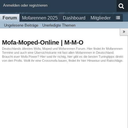
Anmelden oder registrieren
Forum
Mofarennen 2025
Dashboard
Mitglieder
Ungelesene Beiträge
Unerledigte Themen
Mofa-Moped-Online | M-M-O
Deutschlands ältestes Mofa, Moped und Mofarennen Forum. Hier findet ihr Mofarennen
Termine und auch eine Übersichtskarte mit fast allen Mofarennen in Deutschland.
Braucht euer Mofa Power? Hier seid ihr richtig, hier gibt es die besten Tuningtipps direkt
von den Profis. Wollt ihr eine Crossmofa bauen, findet ihr hier Hinweise und Ratschläge.