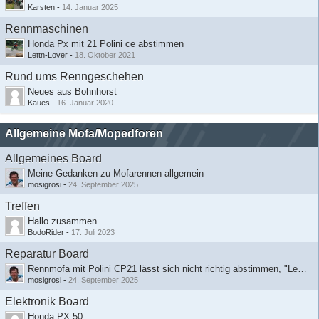
Karsten
-
14. Januar 2025
Rennmaschinen
Honda Px mit 21 Polini ce abstimmen
Lettn-Lover
-
18. Oktober 2021
Rund ums Renngeschehen
Neues aus Bohnhorst
Kaues
-
16. Januar 2020
Allgemeine Mofa/Mopedforen
Allgemeines Board
Meine Gedanken zu Mofarennen allgemein
mosigrosi
-
24. September 2025
Treffen
​Hallo zusammen
BodoRider
-
17. Juli 2023
Reparatur Board
Rennmofa mit Polini CP21 lässt sich nicht richtig abstimmen, "Leistungsloch" im unteren Drehzahlbereich (Zündapp)
mosigrosi
-
24. September 2025
Elektronik Board
Honda PX 50